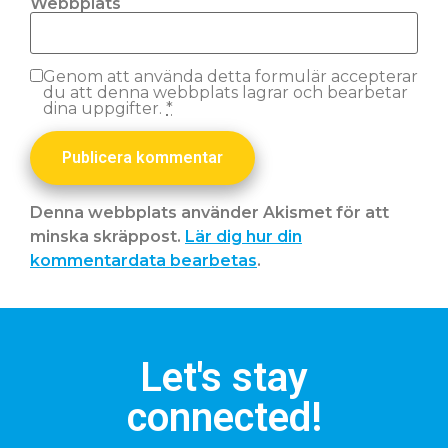
Webbplats
Genom att använda detta formulär accepterar
du att denna webbplats lagrar och bearbetar
dina uppgifter.
*
Denna webbplats använder Akismet för att
minska skräppost.
Lär dig hur din
kommentardata bearbetas
.
Let's stay
connected!