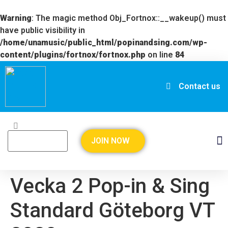
Warning
: The magic method Obj_Fortnox::__wakeup() must
have public visibility in
/home/unamusic/public_html/popinandsing.com/wp-
content/plugins/fortnox/fortnox.php
on line
84
Contact us
JOIN NOW
Vecka 2 Pop-in & Sing
Standard Göteborg VT