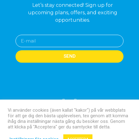
Let’s stay connected! Sign up for
upcoming plans, offers, and exciting
opportunities.
SEND
Vi använder cookies (även kallat "kakor") på vår webbplats
Terms and conditions
Privacy policy
för att ge dig den bästa upplevelsen, tex genom att komma
ihåg dina inställningar nästa gång du besöker oss. Genom
att klicka på "Acceptera" ger du samtycke till detta.
Copyright 2026 © Nomark Sweden AB