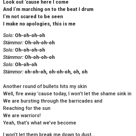
Look out ’cause here I come
And I’m marching on to the beat I drum
I’m not scared to be seen
I make no apologies, this is me
Solo:
Oh-oh-oh-oh
Stämmor:
Oh-oh-oh-oh
Solo:
Oh-oh-oh-oh
Stämmor:
Oh-oh-oh-oh
Solo:
Oh-oh-oh
Stämmor:
oh-oh-oh, oh-oh-oh, oh, oh
Another round of bullets hits my skin
Well, fire away ’cause today, I won’t let the shame sink in
We are bursting through the barricades and
Reaching for the sun
We are warriors!
Yeah, that’s what we’ve become
I won’t let them break me down to dust…