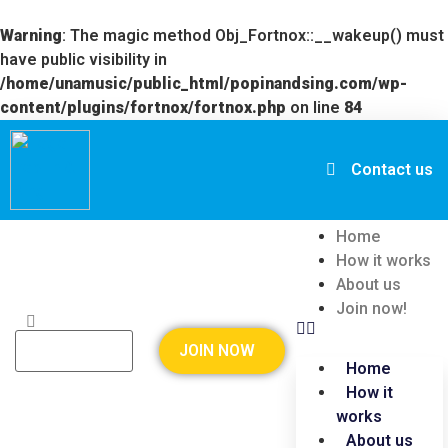
Warning
: The magic method Obj_Fortnox::__wakeup() must
have public visibility in
/home/unamusic/public_html/popinandsing.com/wp-
content/plugins/fortnox/fortnox.php
on line
84
Contact us
Home
How it works
About us
Join now!
JOIN NOW
Home
How it
works
About us